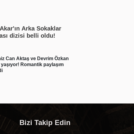
Akar'ın Arka Sokaklar
sı dizisi belli oldu!
iz Can Aktaş ve Devrim Özkan
Sercan Yıldırım, S
 yaşıyor! Romantik paylaşım
hakkında konuştu! 
di
buymuş…
Bizi Takip Edin
i