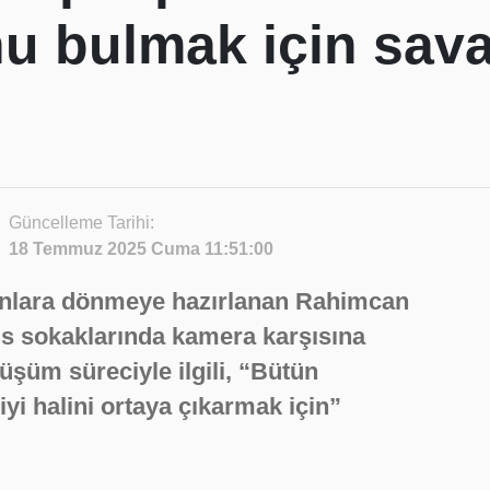
u bulmak için sav
Güncelleme Tarihi:
18 Temmuz 2025 Cuma 11:51:00
kranlara dönmeye hazırlanan Rahimcan
is sokaklarında kamera karşısına
üşüm süreciyle ilgili, “Bütün
i halini ortaya çıkarmak için”