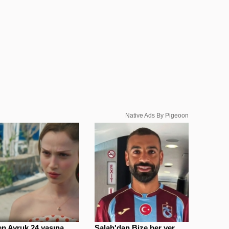
Native Ads By Pigeoon
n Ayruk 24 yaşına
Salah'dan Bize her yer