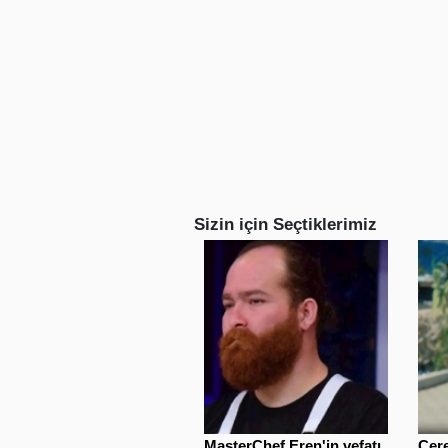
Sizin için Seçtiklerimiz
MasterChef Eren'in vefatı
Cere