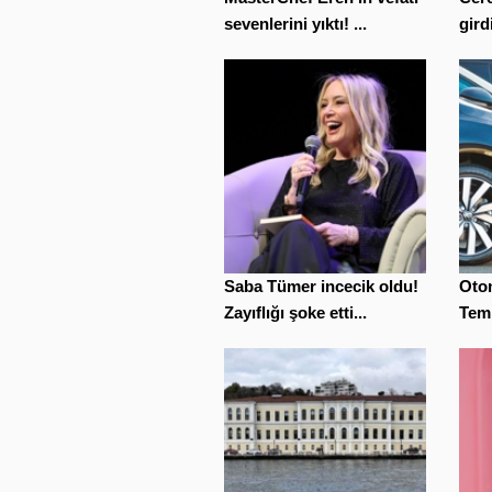
sevenlerini yıktı! ...
gird
Saba Tümer incecik oldu!
Otom
Zayıflığı şoke etti...
Temm