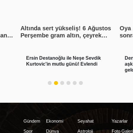
Altında sert yükseliş! 6 Ağustos
Oya 
tan
Perşembe gram altın, çeyrek
sonra
altın, yarım altın, cumhuriyet
altını ne kadar?
Ersin Destanoğlu ile Neşe Sevdik
Den
Kurtovic'in mutlu günü! Evlendi
aşk
gel
Gündem
Ekonomi
Seyahat
Yazarlar
Spor
Dünya
Astroloji
Foto Galer