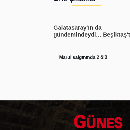
Galatasaray'ın da
gündemindeydi... Beşiktaş'
yılın transfer çalımı!
in vefatı
Marul salgınında 2 ölü
 Babasının o halleri