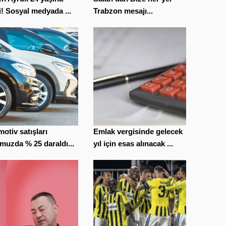
i! Sosyal medyada ...
Trabzon mesajı...
otiv satışları
Emlak vergisinde gelecek
uzda % 25 daraldı...
yıl için esas alınacak ...