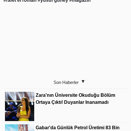
#rafet el roman
#yusuf güney
#magazin
Son Haberler
Zara'nın Üniversite Okuduğu Bölüm
Ortaya Çıktı! Duyanlar Inanamadı
Gabar'da Günlük Petrol Üretimi 83 Bin