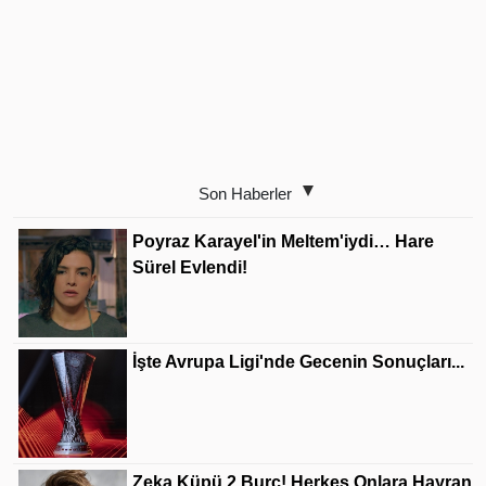
Son Haberler
Poyraz Karayel'in Meltem'iydi… Hare
Sürel Evlendi!
İşte Avrupa Ligi'nde Gecenin Sonuçları...
Zeka Küpü 2 Burç! Herkes Onlara Hayran