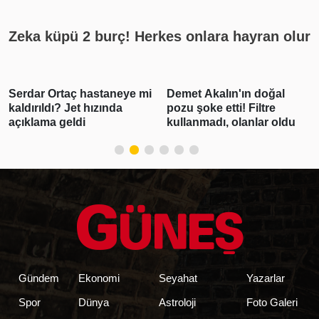
Zeka küpü 2 burç! Herkes onlara hayran olur
 mi
Demet Akalın'ın doğal
Gabar'da günlük petrol
pozu şoke etti! Filtre
üretimi 83 bin 300 varile
kullanmadı, olanlar oldu
ulaşarak rekor kırdı
Gündem
Ekonomi
Seyahat
Yazarlar
Spor
Dünya
Astroloji
Foto Galeri