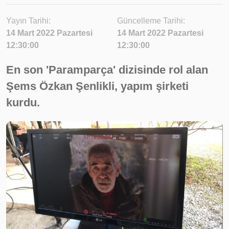
Yayın Tarihi:
Güncelleme Tarihi:
14 Mart 2022 Pazartesi
14 Mart 2022 Pazartesi
12:30:00
12:30:00
En son 'Paramparça' dizisinde rol alan
Şems Özkan Şenlikli, yapım şirketi
kurdu.