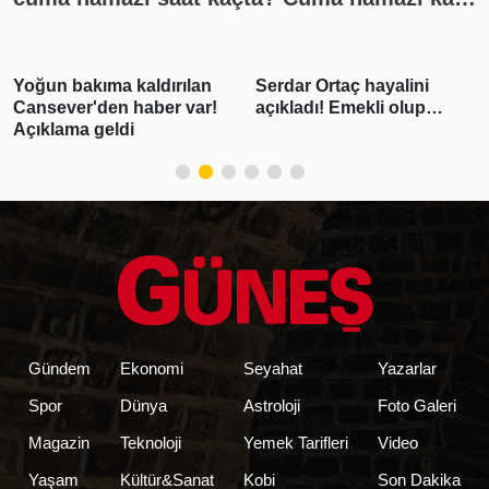
rekat? En güzel cuma mesajları
Yoğun bakıma kaldırılan
Serdar Ortaç hayalini
Cansever'den haber var!
açıkladı! Emekli olup…
Açıklama geldi
Gündem
Ekonomi
Seyahat
Yazarlar
Spor
Dünya
Astroloji
Foto Galeri
Magazin
Teknoloji
Yemek Tarifleri
Video
Yaşam
Kültür&Sanat
Kobi
Son Dakika