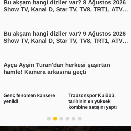
Bu akşam hangi diziler var? 8 Ağustos 2026
Show TV, Kanal D, Star TV, TV8, TRT1, ATV
yayın akışı
Bu akşam hangi diziler var? 9 Ağustos 2026
Show TV, Kanal D, Star TV, TV8, TRT1, ATV
yayın akışı
Ayça Ayşin Turan'dan herkesi şaşırtan
hamle! Kamera arkasına geçti
nsere
Trabzonspor Kulübü,
3 ilde suç örgütü
tarihinin en yüksek
operasyonu: 28 şü
kombine satışını yaptı
tutuklandı