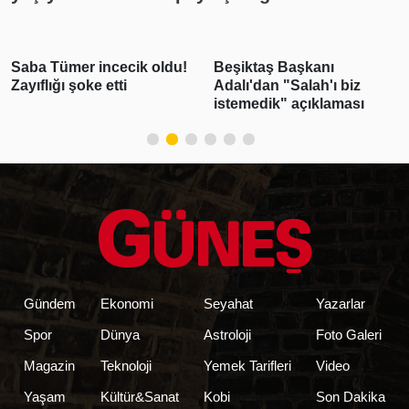
Beşiktaş Başkanı
Emlak vergisinde gelecek
Adalı'dan "Salah'ı biz
yıl için esas alınacak
istemedik" açıklaması
inşaat maliyet bedelleri
belirlendi
Gündem
Ekonomi
Seyahat
Yazarlar
Spor
Dünya
Astroloji
Foto Galeri
Magazin
Teknoloji
Yemek Tarifleri
Video
Yaşam
Kültür&Sanat
Kobi
Son Dakika