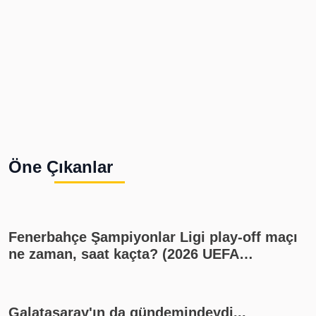
Öne Çıkanlar
Fenerbahçe Şampiyonlar Ligi play-off maçı
ne zaman, saat kaçta? (2026 UEFA
Şampiyonlar Ligi play-off Fenerbahçe -
Sturm Graz maçı, Fenerbahçe muhtemel
11'i)
Galatasaray'ın da gündemindeydi...