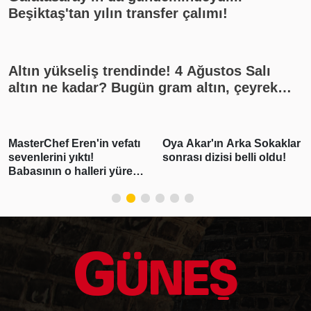
Beşiktaş'tan yılın transfer çalımı!
Altın yükseliş trendinde! 4 Ağustos Salı
altın ne kadar? Bugün gram altın, çeyrek
altın kaç lira? Gümüş ne kadar oldu? Son
dakika altın fiyatları, güncel alış satış
rakamları, canlı takip
asterChef Eren'in vefatı
Oya Akar'ın Arka Sokaklar
"P
evenlerini yıktı!
sonrası dizisi belli oldu!
k
abasının o halleri yürek
de
urktu
Be
te