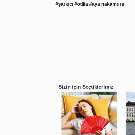
#şarkıcı
#otilia
#aya nakamura
Sizin için Seçtiklerimiz