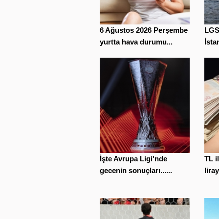
6 Ağustos 2026 Perşembe
LGS 
yurtta hava durumu...
İsta
İşte Avrupa Ligi'nde
TL i
gecenin sonuçları......
liray