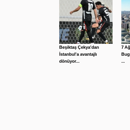
Beşiktaş Çekya'dan
7 A
İstanbul'a avantajlı
Bugü
dönüyor...
...