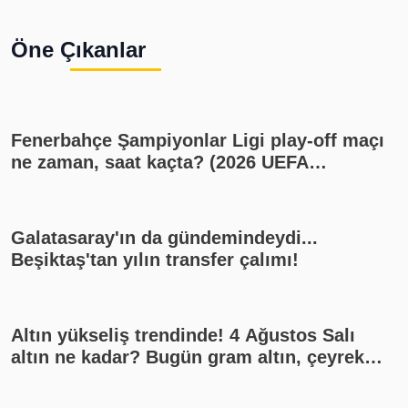
Öne Çıkanlar
Fenerbahçe Şampiyonlar Ligi play-off maçı
ne zaman, saat kaçta? (2026 UEFA
Şampiyonlar Ligi play-off Fenerbahçe -
Sturm Graz maçı, Fenerbahçe muhtemel
11'i)
Galatasaray'ın da gündemindeydi...
Beşiktaş'tan yılın transfer çalımı!
Altın yükseliş trendinde! 4 Ağustos Salı
altın ne kadar? Bugün gram altın, çeyrek
altın kaç lira? Gümüş ne kadar oldu? Son
dakika altın fiyatları, güncel alış satış