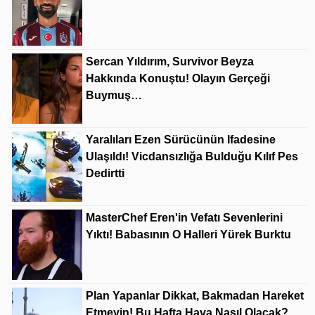
Sercan Yıldırım, Survivor Beyza
Hakkında Konuştu! Olayın Gerçeği
Buymuş…
Yaralıları Ezen Sürücünün Ifadesine
Ulaşıldı! Vicdansızlığa Bulduğu Kılıf Pes
Dedirtti
MasterChef Eren'in Vefatı Sevenlerini
Yıktı! Babasının O Halleri Yürek Burktu
Plan Yapanlar Dikkat, Bakmadan Hareket
Etmeyin! Bu Hafta Hava Nasıl Olacak?