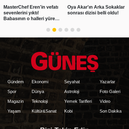
rakamları, canlı takip
Oya Akar'ın Arka Sokaklar
"Pişmanım bir daha
sonrası dizisi belli oldu!
kullanmayacağım"
demişti! Erdal
Beşikçioğlu'nun esrar
testi pozitif çıktı
Gündem
Ekonomi
Seyahat
Yazarlar
Spor
Dünya
Astroloji
Foto Galeri
Magazin
Teknoloji
Yemek Tarifleri
Video
Yaşam
Kültür&Sanat
Kobi
Son Dakika