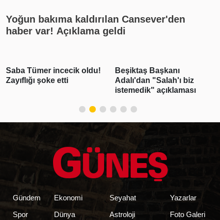
Yoğun bakıma kaldırılan Cansever'den
haber var! Açıklama geldi
Beşiktaş Başkanı
Emlak vergisinde gelecek
Adalı'dan "Salah'ı biz
yıl için esas alınacak
istemedik" açıklaması
inşaat maliyet bedelleri
belirlendi
Gündem
Ekonomi
Seyahat
Yazarlar
Spor
Dünya
Astroloji
Foto Galeri