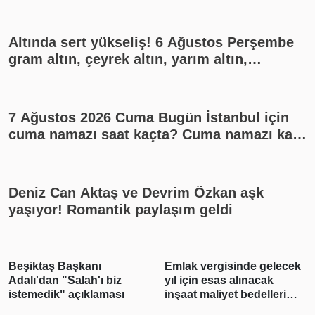
Altında sert yükseliş! 6 Ağustos Perşembe
gram altın, çeyrek altın, yarım altın,
cumhuriyet altını ne kadar?
7 Ağustos 2026 Cuma Bugün İstanbul için
cuma namazı saat kaçta? Cuma namazı kaç
rekat? En güzel cuma mesajları
Deniz Can Aktaş ve Devrim Özkan aşk
yaşıyor! Romantik paylaşım geldi
Beşiktaş Başkanı
Emlak vergisinde gelecek
Adalı'dan "Salah'ı biz
yıl için esas alınacak
istemedik" açıklaması
inşaat maliyet bedelleri
belirlendi