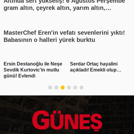
Altında sert yükseliş! 6 Ağustos Perşembe
gram altın, çeyrek altın, yarım altın,
cumhuriyet altını ne kadar?
MasterChef Eren'in vefatı sevenlerini yıktı!
Babasının o halleri yürek burktu
Ersin Destanoğlu ile Neşe
Serdar Ortaç hayalini
Sevdik Kurtovic'in mutlu
açıkladı! Emekli olup…
günü! Evlendi