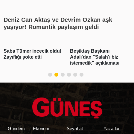
rekat? En güzel cuma mesajları
Deniz Can Aktaş ve Devrim Özkan aşk
yaşıyor! Romantik paylaşım geldi
ecik oldu!
Beşiktaş Başkanı
Emlak vergisin
ti
Adalı'dan "Salah'ı biz
yıl için esas alı
istemedik" açıklaması
inşaat maliyet b
belirlendi
Gündem
Ekonomi
Seyahat
Yazarlar