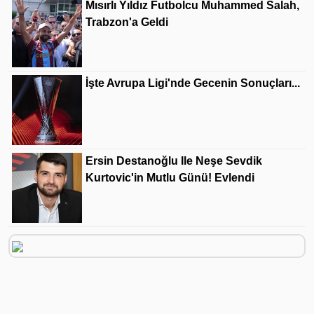
Mısırlı Yıldız Futbolcu Muhammed Salah,
Trabzon'a Geldi
İşte Avrupa Ligi'nde Gecenin Sonuçları...
Ersin Destanoğlu Ile Neşe Sevdik
Kurtovic'in Mutlu Günü! Evlendi