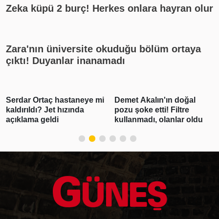
Zeka küpü 2 burç! Herkes onlara hayran olur
Zara'nın üniversite okuduğu bölüm ortaya
çıktı! Duyanlar inanamadı
 mi
Demet Akalın'ın doğal
Gabar'da günlük petrol
pozu şoke etti! Filtre
üretimi 83 bin 300 varile
kullanmadı, olanlar oldu
ulaşarak rekor kırdı