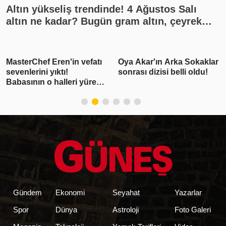
Altın yükseliş trendinde! 4 Ağustos Salı
altın ne kadar? Bugün gram altın, çeyrek
altın kaç lira? Gümüş ne kadar oldu? Son
dakika altın fiyatları, güncel alış satış
rakamları, canlı takip
Oya Akar'ın Arka Sokaklar
"Pişmanım bir daha
sonrası dizisi belli oldu!
kullanmayacağım"
demişti! Erdal
Beşikçioğlu'nun esrar
testi pozitif çıktı
Gündem
Ekonomi
Seyahat
Yazarlar
Spor
Dünya
Astroloji
Foto Galeri