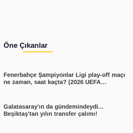
Öne Çıkanlar
Fenerbahçe Şampiyonlar Ligi play-off maçı
ne zaman, saat kaçta? (2026 UEFA
Şampiyonlar Ligi play-off Fenerbahçe -
Sturm Graz maçı, Fenerbahçe muhtemel
11'i)
Galatasaray'ın da gündemindeydi...
Beşiktaş'tan yılın transfer çalımı!