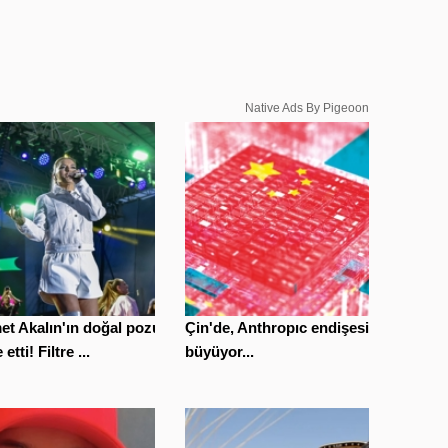
Native Ads By Pigeoon
t Akalın'ın doğal pozu
Çin'de, Anthropıc endişesi
etti! Filtre ...
büyüyor...