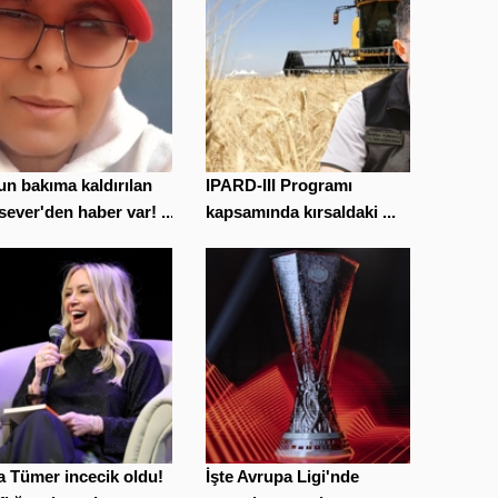
n bakıma kaldırılan
IPARD-III Programı
ever'den haber var! ...
kapsamında kırsaldaki ...
 Tümer incecik oldu!
İşte Avrupa Ligi'nde