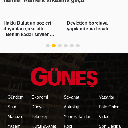
hamle! Kamera arkasına geçti
Hakkı Bulut'un sözleri
Devletten borçluya
duyanları şoke etti:
yapılandırma fırsatı
"Benim kadar sevilen
sanatçı yok"
Gündem
Ekonomi
Seyahat
Yazarlar
Spor
Dünya
Astroloji
Foto Galeri
Magazin
Teknoloji
Yemek Tarifleri
Video
Yaşam
Kültür&Sanat
Kobi
Son Dakika