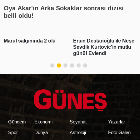
Oya Akar'ın Arka Sokaklar sonrası dizisi
belli oldu!
Ersin Destanoğlu ile Neşe
Deniz Can Aktaş ve
Sevdik Kurtovic'in mutlu
Devrim Özkan aşk yaşıyor!
günü! Evlendi
Romantik paylaşım geldi
Gündem
Ekonomi
Seyahat
Yazarlar
Spor
Dünya
Astroloji
Foto Galeri