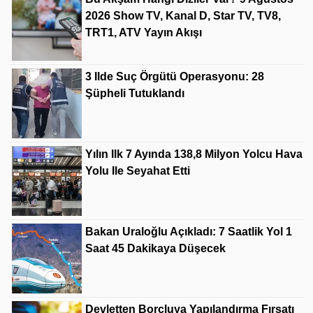
2026 Show TV, Kanal D, Star TV, TV8,
TRT1, ATV Yayın Akışı
3 Ilde Suç Örgütü Operasyonu: 28
Şüpheli Tutuklandı
Yılın Ilk 7 Ayında 138,8 Milyon Yolcu Hava
Yolu Ile Seyahat Etti
Bakan Uraloğlu Açıkladı: 7 Saatlik Yol 1
Saat 45 Dakikaya Düşecek
Devletten Borçluya Yapılandırma Fırsatı