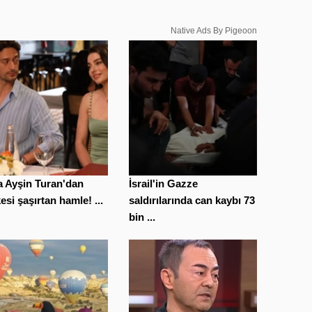
Native Ads By Pigeoon
a Ayşin Turan'dan
İsrail'in Gazze
esi şaşırtan hamle! ...
saldırılarında can kaybı 73
bin ...