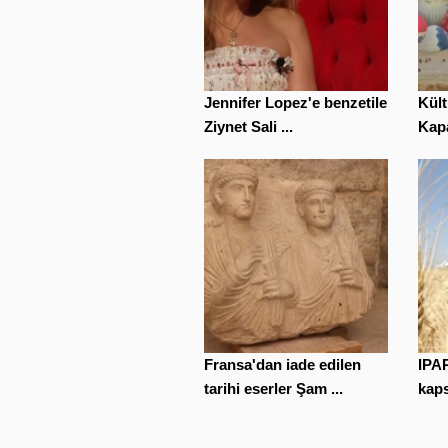
Jennifer Lopez'e benzetilen
Kült
Ziynet Sali ...
Kapa
Fransa'dan iade edilen
IPAR
tarihi eserler Şam ...
kaps