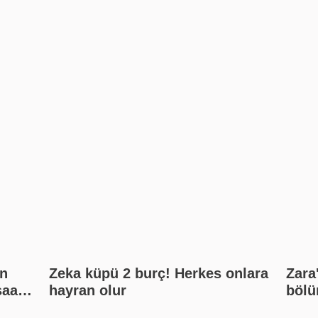
n
Zeka küpü 2 burç! Herkes onlara
Zara
saat
hayran olur
bölü
kat?
inan