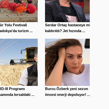
ür Yolu Festivali
Serdar Ortaç hastaneye mi
dokya'da turizm ...
kaldırıldı? Jet hızında ...
D-III Programı
Burcu Özberk yeni sezon
amında kırsaldaki ...
öncesi enerji depoluyor! ...