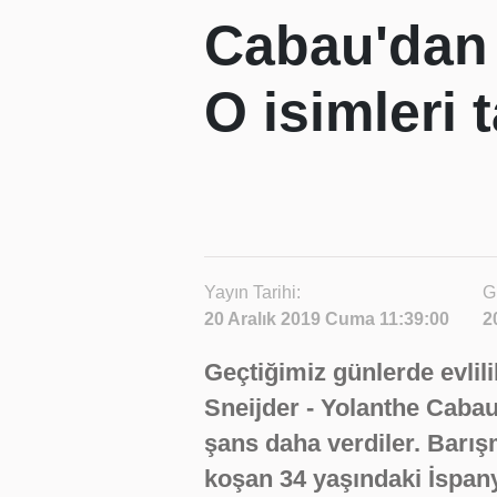
Cabau'dan 
O isimleri 
Yayın Tarihi:
G
20 Aralık 2019 Cuma 11:39:00
2
Geçtiğimiz günlerde evlili
Sneijder - Yolanthe Cabau ç
şans daha verdiler. Barış
koşan 34 yaşındaki İspany