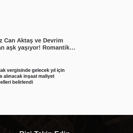
z Can Aktaş ve Devrim
n aşk yaşıyor! Romantik
aşım geldi
ğustos 2026 Perşembe yurtta
LGS yerleştirmeler
a durumu
zirvedeki 20 lisesi 