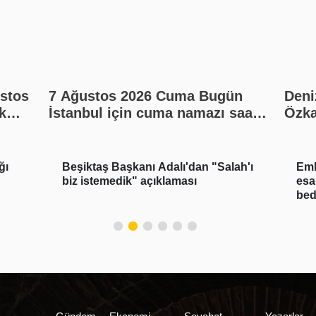
7 Ağustos 2026 Cuma Bugün
Deni
k
İstanbul için cuma namazı saat
Özka
et
kaçta? Cuma namazı kaç rekat?
payl
En güzel cuma mesajları
ah'ı
Emlak vergisinde gelecek yıl için
6 A
esas alınacak inşaat maliyet
hav
bedelleri belirlendi