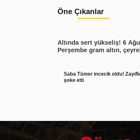
Öne Çıkanlar
Altında sert yükseliş! 6 Ağustos
Perşembe gram altın, çeyre
altın, yarım altın, cumhuriy
altını ne kadar?
k oldu! Zayıflığı
Beşiktaş Başkanı Adalı'dan "Sal
biz istemedik" açıklaması