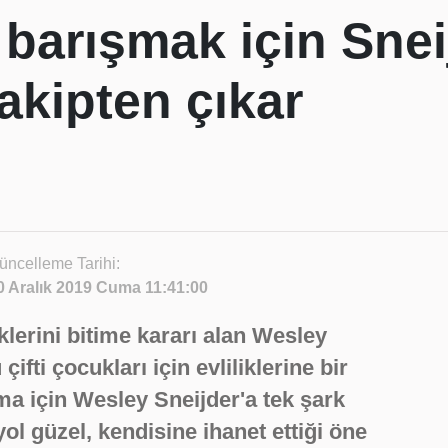
barışmak için Sneij
takipten çıkar
üncelleme Tarihi:
0 Aralık 2019 Cuma 11:41:00
klerini bitime kararı alan Wesley
ifti çocukları için evliliklerine bir
ma için Wesley Sneijder'a tek şark
ol güzel, kendisine ihanet ettiği öne