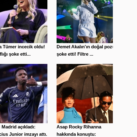
 Tümer incecik oldu!
Demet Akalın'ın doğal pozu
lığı şoke etti...
şoke etti! Filtre ...
 Madrid açıkladı:
Asap Rocky Rihanna
cius Junior imzayı attı...
hakkında konuştu: