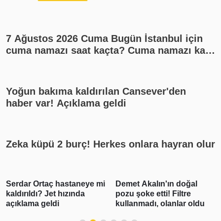
7 Ağustos 2026 Cuma Bugün İstanbul için
cuma namazı saat kaçta? Cuma namazı kaç
rekat? En güzel cuma mesajları
Yoğun bakıma kaldırılan Cansever'den
haber var! Açıklama geldi
Zeka küpü 2 burç! Herkes onlara hayran olur
Demet Akalın'ın doğal
Gabar'da günlük petrol
pozu şoke etti! Filtre
üretimi 83 bin 300 varile
kullanmadı, olanlar oldu
ulaşarak rekor kırdı