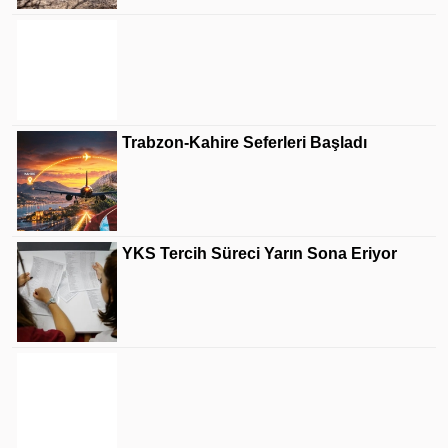
Devletten Borçluya Yapılandırma Fırsatı
Trabzon-Kahire Seferleri Başladı
YKS Tercih Süreci Yarın Sona Eriyor
Kültür Yolu Festivali Kapadokya'da
Turizm Hareketliliğini Artırdı