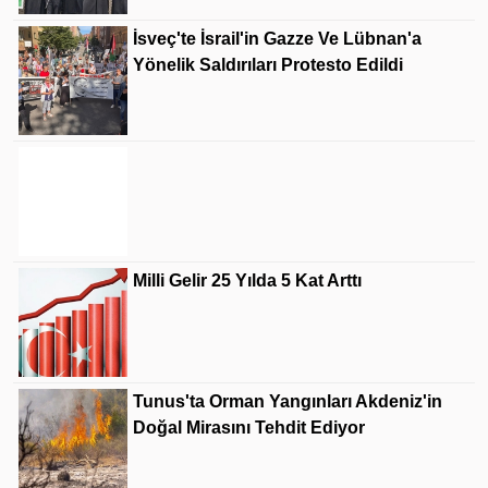
İsveç'te İsrail'in Gazze Ve Lübnan'a
Yönelik Saldırıları Protesto Edildi
Jennifer Lopez'e Benzetilen Ziynet Sali
Sessizliğini Bozdu! İsyan Etti
Milli Gelir 25 Yılda 5 Kat Arttı
Tunus'ta Orman Yangınları Akdeniz'in
Doğal Mirasını Tehdit Ediyor