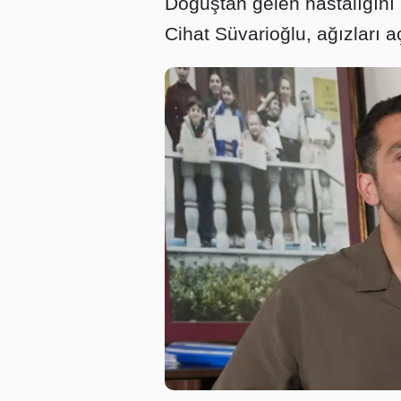
Doğuştan gelen hastalığını i
Cihat Süvarioğlu, ağızları aç