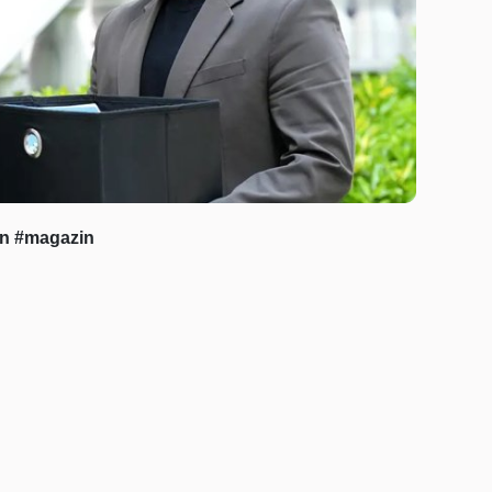
in
#magazin