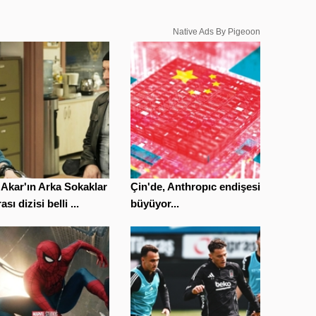
Native Ads By Pigeoon
Akar'ın Arka Sokaklar
Çin'de, Anthropıc endişesi
sı dizisi belli ...
büyüyor...