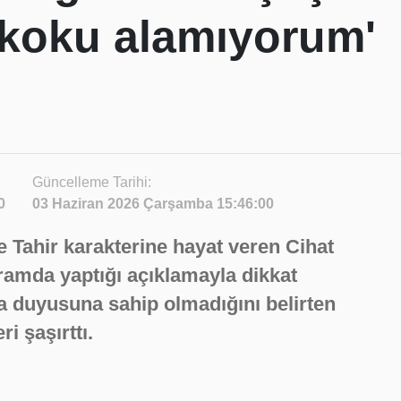
koku alamıyorum'
Güncelleme Tarihi:
0
03 Haziran 2026 Çarşamba 15:46:00
 Tahir karakterine hayat veren Cihat
gramda yaptığı açıklamayla dikkat
a duyusuna sahip olmadığını belirten
ri şaşırttı.