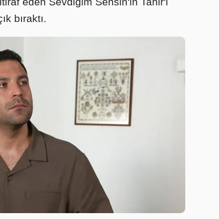
tiraf eden Sevdiğim Sensin'in Tahir'i
ık bıraktı.