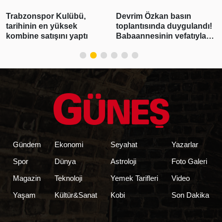
Trabzonspor Kulübü,
Devrim Özkan basın
tarihinin en yüksek
toplantısında duygulandı!
kombine satışını yaptı
Babaannesinin vefatıyla
yıkıldı
Gündem
Ekonomi
Seyahat
Yazarlar
Spor
Dünya
Astroloji
Foto Galeri
Magazin
Teknoloji
Yemek Tarifleri
Video
Yaşam
Kültür&Sanat
Kobi
Son Dakika