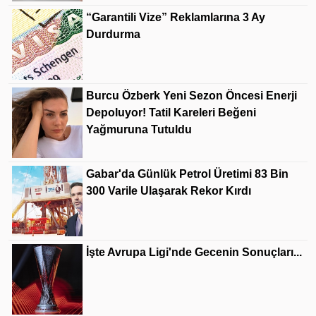
“Garantili Vize” Reklamlarına 3 Ay
Durdurma
Burcu Özberk Yeni Sezon Öncesi Enerji
Depoluyor! Tatil Kareleri Beğeni
Yağmuruna Tutuldu
Gabar'da Günlük Petrol Üretimi 83 Bin
300 Varile Ulaşarak Rekor Kırdı
İşte Avrupa Ligi'nde Gecenin Sonuçları...