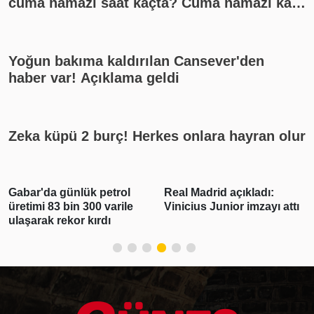
cuma namazı saat kaçta? Cuma namazı kaç
rekat? En güzel cuma mesajları
Yoğun bakıma kaldırılan Cansever'den
haber var! Açıklama geldi
Zeka küpü 2 burç! Herkes onlara hayran olur
Gabar'da günlük petrol
Real Madrid açıkladı:
üretimi 83 bin 300 varile
Vinicius Junior imzayı attı
ulaşarak rekor kırdı