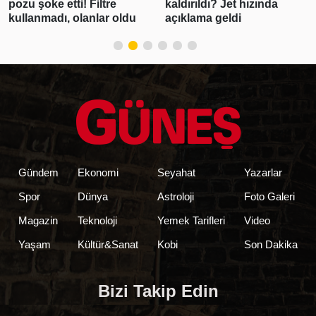
pozu şoke etti! Filtre
kaldırıldı? Jet hızında
kullanmadı, olanlar oldu
açıklama geldi
Gündem
Ekonomi
Seyahat
Yazarlar
Spor
Dünya
Astroloji
Foto Galeri
Magazin
Teknoloji
Yemek Tarifleri
Video
Yaşam
Kültür&Sanat
Kobi
Son Dakika
Bizi Takip Edin