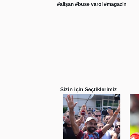
#alişan
#buse varol
#magazin
Sizin için Seçtiklerimiz