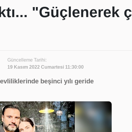
ktı... "Güçlenerek ç
Güncelleme Tarihi:
19 Kasım 2022 Cumartesi 11:30:00
evliliklerinde beşinci yılı geride