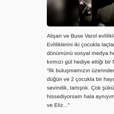
Alişan ve Buse Varol evlilikl
Evliliklerini iki çocukla taçla
dönümünü sosyal medya hes
kırmızı gül hediye ettiği bir
"İlk buluşmamızın üzerinden 
düğün ve 2 çocukla bir haya
sevindik, tartıştık. Çok şük
hissediyorsam hala aynıyım
ve Eliz..."