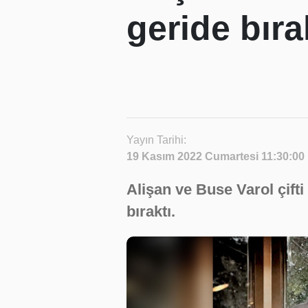
geride bıra
Yayın Tarihi:
19 Kasım 2022 Cumartesi 11:30:00
Alişan ve Buse Varol çifti 
bıraktı.