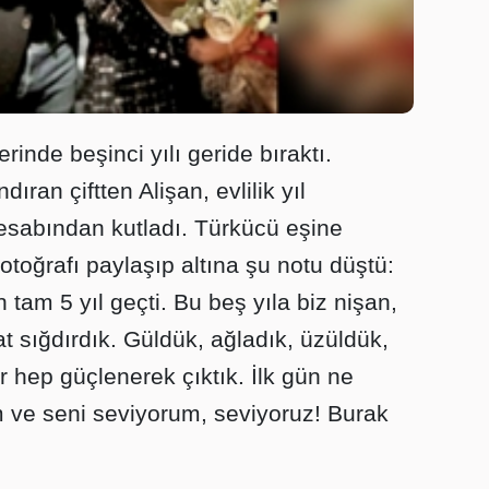
erinde beşinci yılı geride bıraktı.
ndıran çiftten Alişan, evlilik yıl
abından kutladı. Türkücü eşine
 fotoğrafı paylaşıp altına şu notu düştü:
tam 5 yıl geçti. Bu beş yıla biz nişan,
t sığdırdık. Güldük, ağladık, üzüldük,
ür hep güçlenerek çıktık. İlk gün ne
 ve seni seviyorum, seviyoruz! Burak