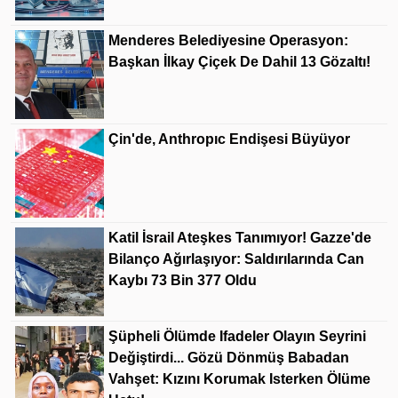
Menderes Belediyesine Operasyon:
Başkan İlkay Çiçek De Dahil 13 Gözaltı!
Çin'de, Anthropıc Endişesi Büyüyor
Katil İsrail Ateşkes Tanımıyor! Gazze'de
Bilanço Ağırlaşıyor: Saldırılarında Can
Kaybı 73 Bin 377 Oldu
Şüpheli Ölümde Ifadeler Olayın Seyrini
Değiştirdi... Gözü Dönmüş Babadan
Vahşet: Kızını Korumak Isterken Ölüme