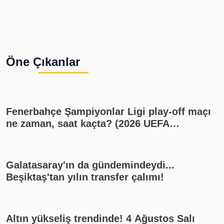
Öne Çıkanlar
Fenerbahçe Şampiyonlar Ligi play-off maçı
ne zaman, saat kaçta? (2026 UEFA
Şampiyonlar Ligi play-off Fenerbahçe -
Sturm Graz maçı, Fenerbahçe muhtemel
11'i)
Galatasaray'ın da gündemindeydi...
Beşiktaş'tan yılın transfer çalımı!
Altın yükseliş trendinde! 4 Ağustos Salı