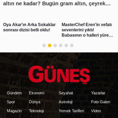
altın ne kadar? Bugün gram altın, çeyrek
altın kaç lira? Gümüş ne kadar oldu? Son
dakika altın fiyatları, güncel alış satış
rakamları, canlı takip
MasterChef Eren'in vefatı
"Pişmanım bir daha
sevenlerini yıktı!
kullanmayacağım"
Babasının o halleri yürek
demişti! Erdal
burktu
Beşikçioğlu'nun esrar
testi pozitif çıktı
Gündem
Ekonomi
Seyahat
Yazarlar
Spor
Dünya
Astroloji
Foto Galeri
Magazin
Teknoloji
Yemek Tarifleri
Video