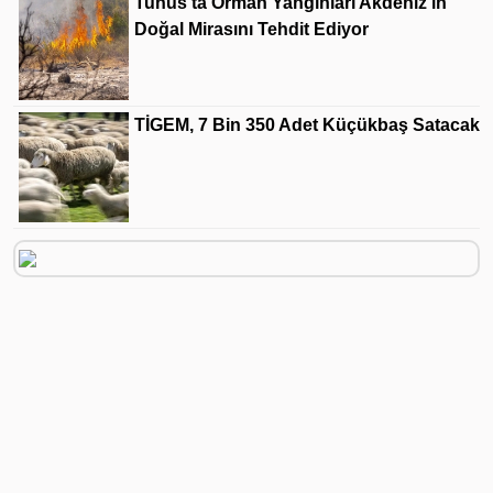
Tunus'ta Orman Yangınları Akdeniz'in
Doğal Mirasını Tehdit Ediyor
TİGEM, 7 Bin 350 Adet Küçükbaş Satacak