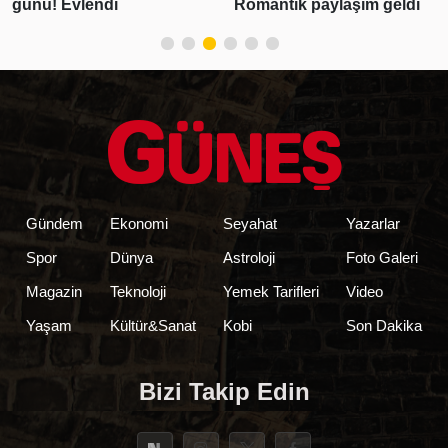
günü! Evlendi
Romantik paylaşım geldi
Gündem
Ekonomi
Seyahat
Yazarlar
Spor
Dünya
Astroloji
Foto Galeri
Magazin
Teknoloji
Yemek Tarifleri
Video
Yaşam
Kültür&Sanat
Kobi
Son Dakika
Bizi Takip Edin