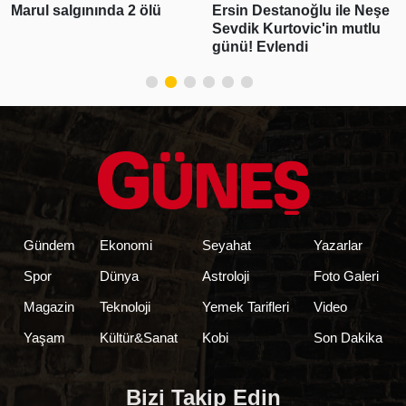
Ersin Destanoğlu ile Neşe
Serdar Ortaç hayalini
Sevdik Kurtovic'in mutlu
açıkladı! Emekli olup…
günü! Evlendi
Gündem
Ekonomi
Seyahat
Yazarlar
Spor
Dünya
Astroloji
Foto Galeri
Magazin
Teknoloji
Yemek Tarifleri
Video
Yaşam
Kültür&Sanat
Kobi
Son Dakika
Bizi Takip Edin