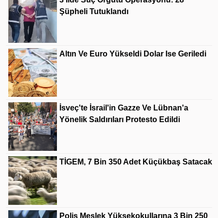
Şüpheli Tutuklandı
Altın Ve Euro Yükseldi Dolar Ise Geriledi
İsveç'te İsrail'in Gazze Ve Lübnan'a
Yönelik Saldırıları Protesto Edildi
TİGEM, 7 Bin 350 Adet Küçükbaş Satacak
Polis Meslek Yüksekokullarına 3 Bin 250