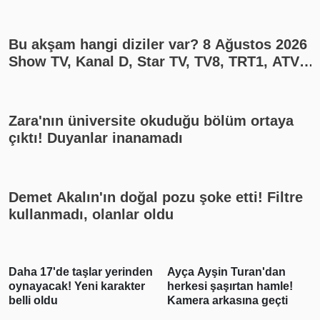
Bu akşam hangi diziler var? 8 Ağustos 2026
Show TV, Kanal D, Star TV, TV8, TRT1, ATV
yayın akışı
Zara'nın üniversite okuduğu bölüm ortaya
çıktı! Duyanlar inanamadı
Demet Akalın'ın doğal pozu şoke etti! Filtre
kullanmadı, olanlar oldu
nden
Ayça Ayşin Turan'dan
Asap Rocky Rihanna
er
herkesi şaşırtan hamle!
hakkında konuştu:
Kamera arkasına geçti
Sevgilimle gurur
duyuyorum