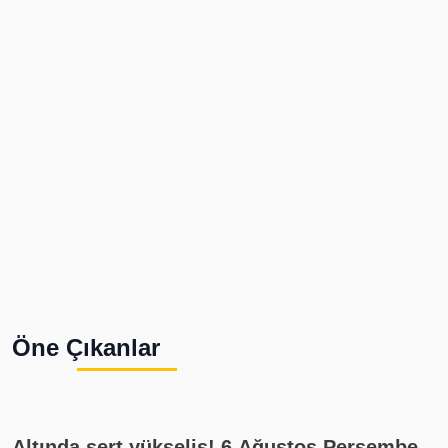
Öne Çıkanlar
Altında sert yükseliş! 6 Ağustos Perşembe