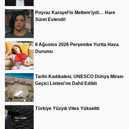
Poyraz Karayel'in Meltem'iydi… Hare
Sürel Evlendi!
6 Ağustos 2026 Perşembe Yurtta Hava
Durumu
Tarihi Kadıkalesi, UNESCO Dünya Mirası
Geçici Listesi'ne Dahil Edildi
Türkiye Yüzyılı Vites Yükseltti