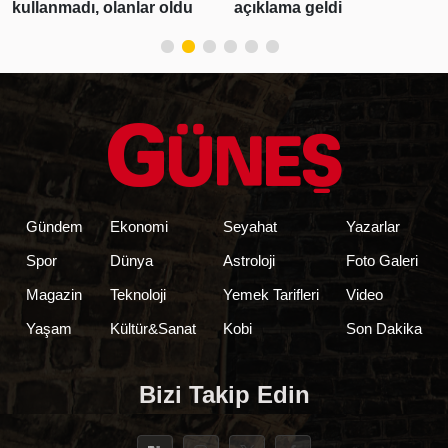
anmadı, olanlar oldu
açıklama geldi
ulaşa
Gündem
Ekonomi
Seyahat
Yazarlar
Spor
Dünya
Astroloji
Foto Galeri
Magazin
Teknoloji
Yemek Tarifleri
Video
Yaşam
Kültür&Sanat
Kobi
Son Dakika
Bizi Takip Edin