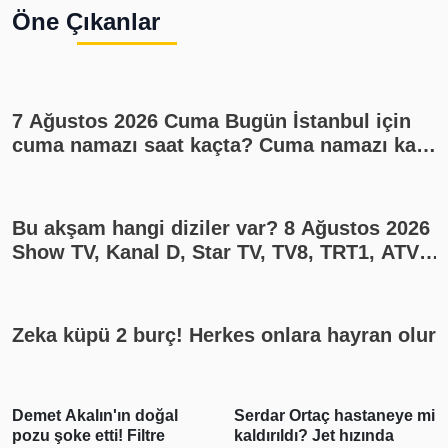
Öne Çıkanlar
7 Ağustos 2026 Cuma Bugün İstanbul için
cuma namazı saat kaçta? Cuma namazı kaç
rekat? En güzel cuma mesajları
Bu akşam hangi diziler var? 8 Ağustos 2026
Show TV, Kanal D, Star TV, TV8, TRT1, ATV
yayın akışı
Zeka küpü 2 burç! Herkes onlara hayran olur
t Akalın'ın doğal
Serdar Ortaç hastaneye mi
Gabar
şoke etti! Filtre
kaldırıldı? Jet hızında
üreti