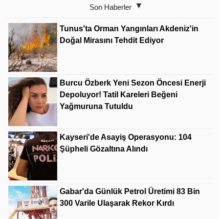
Son Haberler
Tunus'ta Orman Yangınları Akdeniz'in
Doğal Mirasını Tehdit Ediyor
Burcu Özberk Yeni Sezon Öncesi Enerji
Depoluyor! Tatil Kareleri Beğeni
Yağmuruna Tutuldu
Kayseri'de Asayiş Operasyonu: 104
Şüpheli Gözaltına Alındı
Gabar'da Günlük Petrol Üretimi 83 Bin
300 Varile Ulaşarak Rekor Kırdı