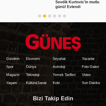
Sevdik Kurtovic'in mutlu
günü! Evlendi
Gündem
Ekonomi
Seyahat
Yazarlar
Spor
Dünya
Astroloji
Foto Galeri
Magazin
Teknoloji
Yemek Tarifleri
Video
Yaşam
Kültür&Sanat
Kobi
Son Dakika
Bizi Takip Edin