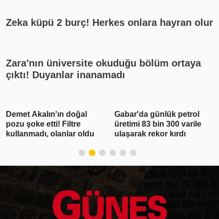
Zeka küpü 2 burç! Herkes onlara hayran olur
Zara'nın üniversite okuduğu bölüm ortaya
çıktı! Duyanlar inanamadı
Gabar'da günlük petrol
Polis Meslek
üretimi 83 bin 300 varile
Yüksekokullarına 3 bin
ulaşarak rekor kırdı
250 öğrenci alınacak