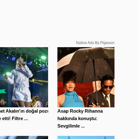
Native Ads By Pigeoon
t Akalın'ın doğal pozu
Asap Rocky Rihanna
etti! Filtre ...
hakkında konuştu:
Sevgilimle ...