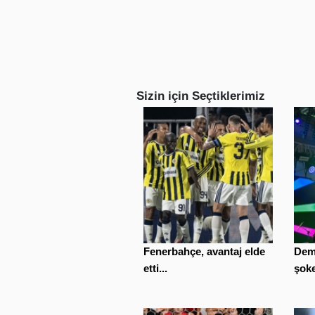
Sizin için Seçtiklerimiz
Fenerbahçe, avantaj elde
Deme
etti...
şoke 