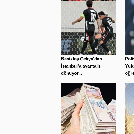
Beşiktaş Çekya'dan
Poli
İstanbul'a avantajlı
Yüks
dönüyor...
öğre