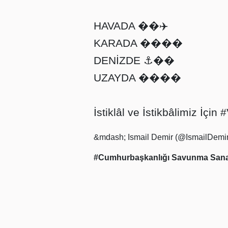
HAVADA ��✈️
KARADA ����
DENİZDE ⚓️��
UZAYDA ����
İstiklâl ve İstikbâlimiz İçin
#
&mdash; Ismail Demir (@IsmailDem
#Cumhurbaşkanlığı Savunma Sana