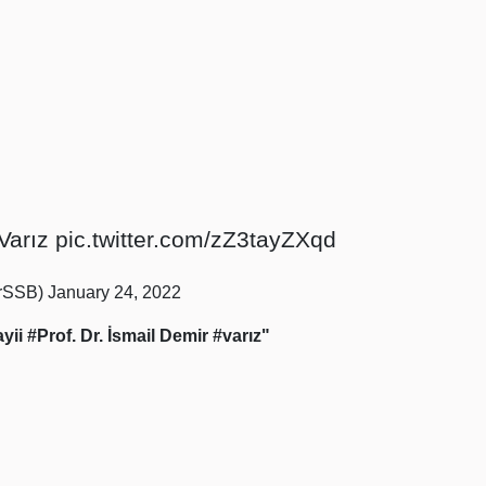
Varız
pic.twitter.com/zZ3tayZXqd
irSSB)
January 24, 2022
yii
#Prof. Dr. İsmail Demir
#varız"