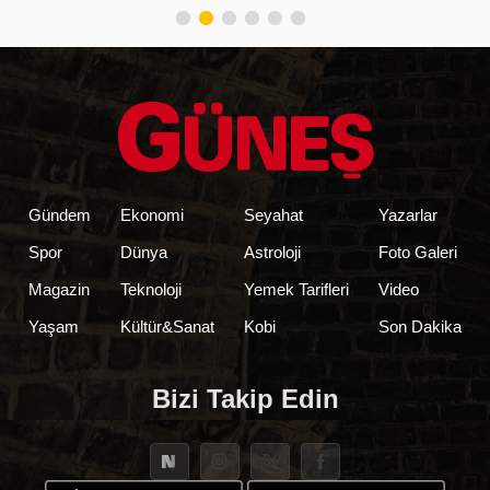
testi pozitif çıktı
Tarih belli oldu
Gündem
Ekonomi
Seyahat
Yazarlar
Spor
Dünya
Astroloji
Foto Galeri
Magazin
Teknoloji
Yemek Tarifleri
Video
Yaşam
Kültür&Sanat
Kobi
Son Dakika
Bizi Takip Edin