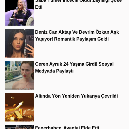
Saba Tümer Incecik Oldu! Zayıflığı Şoke
Etti
Deniz Can Aktaş Ve Devrim Özkan Aşk
Yaşıyor! Romantik Paylaşım Geldi
Ceren Ayruk 24 Yaşına Girdi! Sosyal
Medyada Paylaştı
Altında Yön Yeniden Yukarıya Çevrildi
Fenerbahçe, Avantaj Elde Etti