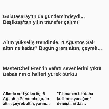
Galatasaray'ın da gündemindeydi...
Beşiktaş'tan yılın transfer çalımı!
Altın yükseliş trendinde! 4 Ağustos Salı
altın ne kadar? Bugün gram altın, çeyrek
altın kaç lira? Gümüş ne kadar oldu? Son
dakika altın fiyatları, güncel alış satış
rakamları, canlı takip
MasterChef Eren'in vefatı sevenlerini yıktı!
Babasının o halleri yürek burktu
eliş! 6
"Pişmanım bir daha
Emekli maaş far
embe gram
kullanmayacağım"
zaman hesapla
ın, yarım
demişti! Erdal
yatırılacak? Eme
t altını ne
Beşikçioğlu'nun esrar
beklediği haber 