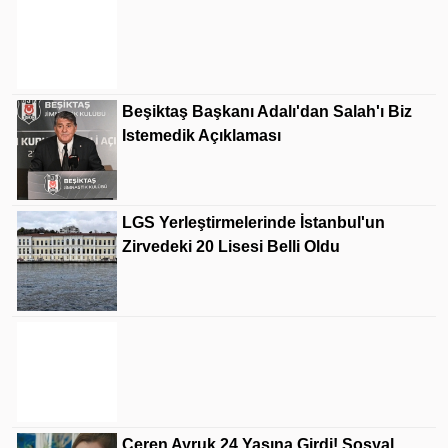
Oya Akar'ın Arka Sokaklar Sonrası Dizisi
Belli Oldu!
Beşiktaş Başkanı Adalı'dan Salah'ı Biz
Istemedik Açıklaması
LGS Yerleştirmelerinde İstanbul'un
Zirvedeki 20 Lisesi Belli Oldu
Tarihi Kadıkalesi, UNESCO Dünya Mirası
Geçici Listesi'ne Dahil Edildi
Ceren Ayruk 24 Yaşına Girdi! Sosyal