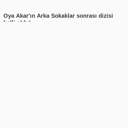
Oya Akar'ın Arka Sokaklar sonrası dizisi
belli oldu!
Yoğun bakıma kaldırılan
Sercan Yıldırım, Survivor
Cansever'den haber var!
Beyza hakkında konuştu!
Açıklama geldi
Olayın gerçeği buymuş…
Gündem
Ekonomi
Seyahat
Yazarlar