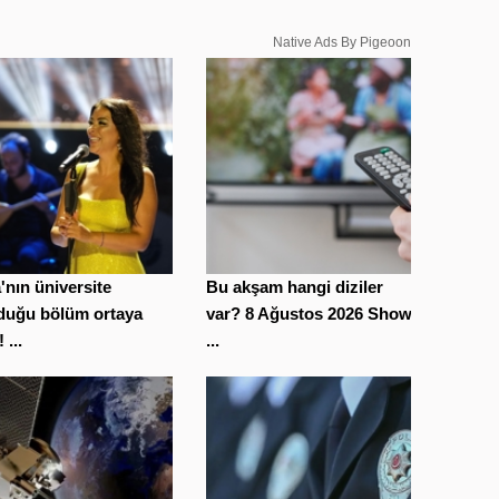
Native Ads By Pigeoon
'nın üniversite
Bu akşam hangi diziler
duğu bölüm ortaya
var? 8 Ağustos 2026 Show
! ...
...