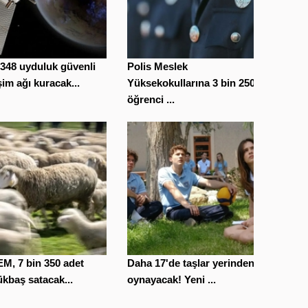
348 uyduluk güvenli
Polis Meslek
işim ağı kuracak...
Yüksekokullarına 3 bin 250
öğrenci ...
M, 7 bin 350 adet
Daha 17'de taşlar yerinden
kbaş satacak...
oynayacak! Yeni ...