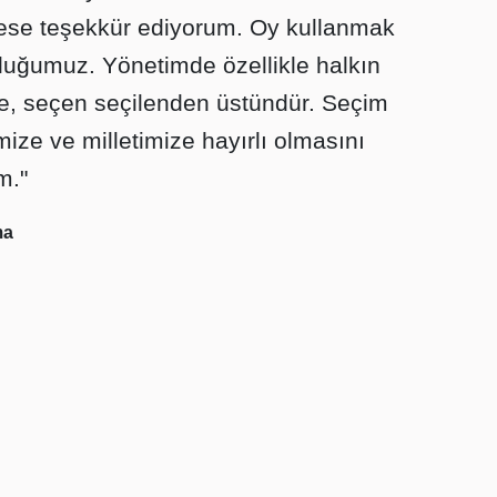
kese teşekkür ediyorum. Oy kullanmak
luluğumuz. Yönetimde özellikle halkın
de, seçen seçilenden üstündür. Seçim
ize ve milletimize hayırlı olmasını
m."
ma