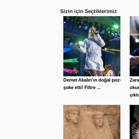
Sizin için Seçtiklerimiz
Demet Akalın'ın doğal pozu
Zara
şoke etti! Filtre ...
oku
çıktı