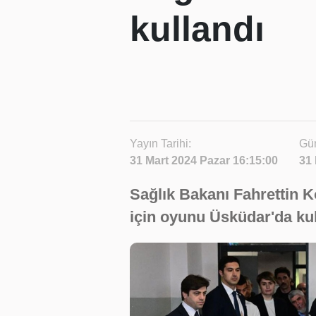
kullandı
Yayın Tarihi:
Gün
31 Mart 2024 Pazar 16:15:00
31 
Sağlık Bakanı Fahrettin K
için oyunu Üsküdar'da kul