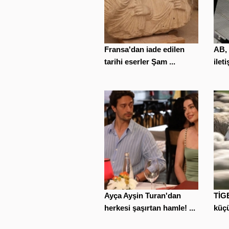
Fransa'dan iade edilen
AB, 
tarihi eserler Şam ...
ilet
Ayça Ayşin Turan'dan
TİGE
herkesi şaşırtan hamle! ...
küçü