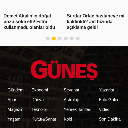
Serdar Ortaç hastaneye mi
Gabar'da günlük petrol
kaldırıldı? Jet hızında
üretimi 83 bin 300 varile
açıklama geldi
ulaşarak rekor kırdı
Gündem
Ekonomi
Seyahat
Yazarlar
Spor
Dünya
Astroloji
Foto Galeri
Magazin
Teknoloji
Yemek Tarifleri
Video
Yaşam
Kültür&Sanat
Kobi
Son Dakika