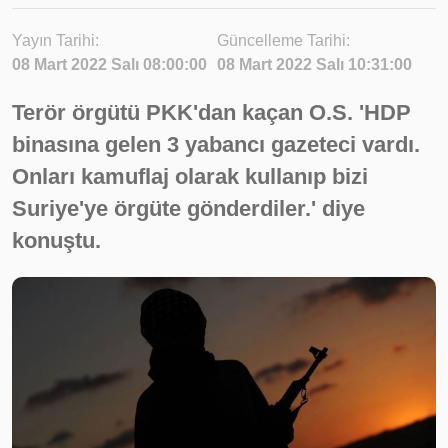
Yayın Tarihi:
Güncelleme Tarihi:
08 Mart 2022 Salı 08:00:00
08 Mart 2022 Salı 10:31:00
Terör örgütü PKK'dan kaçan O.S. 'HDP
binasına gelen 3 yabancı gazeteci vardı.
Onları kamuflaj olarak kullanıp bizi
Suriye'ye örgüte gönderdiler.' diye
konuştu.