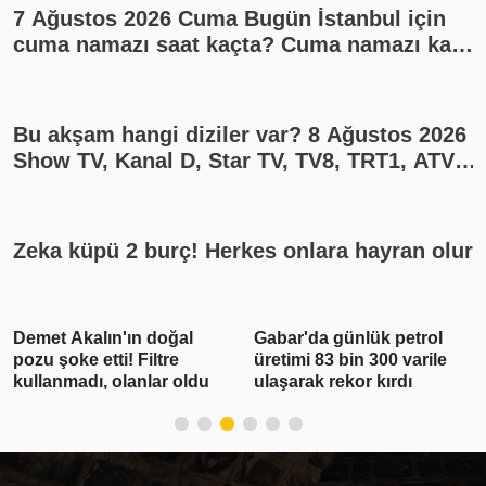
7 Ağustos 2026 Cuma Bugün İstanbul için
cuma namazı saat kaçta? Cuma namazı kaç
rekat? En güzel cuma mesajları
Bu akşam hangi diziler var? 8 Ağustos 2026
Show TV, Kanal D, Star TV, TV8, TRT1, ATV
yayın akışı
Zeka küpü 2 burç! Herkes onlara hayran olur
Demet Akalın'ın doğal
Gabar'da günlük petrol
pozu şoke etti! Filtre
üretimi 83 bin 300 varile
kullanmadı, olanlar oldu
ulaşarak rekor kırdı