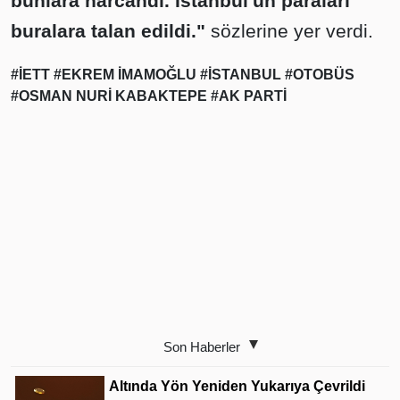
bunlara harcandı. İstanbul'un paraları
buralara talan edildi."
sözlerine yer verdi.
#İETT
#EKREM İMAMOĞLU
#İSTANBUL
#OTOBÜS
#OSMAN NURİ KABAKTEPE
#AK PARTİ
Son Haberler
Altında Yön Yeniden Yukarıya Çevrildi