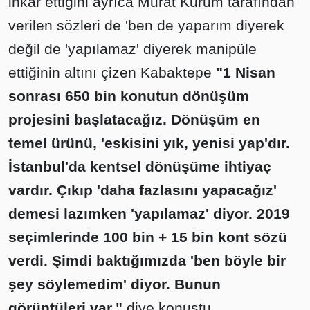
inkar ettiğini ayrıca Murat Kurum tarafından
verilen sözleri de 'ben de yaparım diyerek
değil de 'yapılamaz' diyerek manipüle
ettiğinin altını çizen Kabaktepe
"1 Nisan
sonrası 650 bin konutun dönüşüm
projesini başlatacağız. Dönüşüm en
temel ürünü, 'eskisini yık, yenisi yap'dır.
İstanbul'da kentsel dönüşüme ihtiyaç
vardır. Çıkıp 'daha fazlasını yapacağız'
demesi lazımken 'yapılamaz' diyor. 2019
seçimlerinde 100 bin + 15 bin kont sözü
verdi. Şimdi baktığımızda 'ben böyle bir
şey söylemedim' diyor. Bunun
görüntüleri var."
diye konuştu.