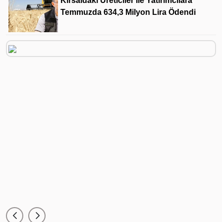
Kırsaldaki Üreticiler Ile Yatırımcılara
Temmuzda 634,3 Milyon Lira Ödendi