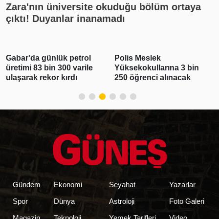
Zara'nın üniversite okuduğu bölüm ortaya
çıktı! Duyanlar inanamadı
Gabar'da günlük petrol
Polis Meslek
üretimi 83 bin 300 varile
Yüksekokullarına 3 bin
ulaşarak rekor kırdı
250 öğrenci alınacak
Gündem
Ekonomi
Seyahat
Yazarlar
Spor
Dünya
Astroloji
Foto Galeri
Magazin
Teknoloji
Yemek Tarifleri
Video