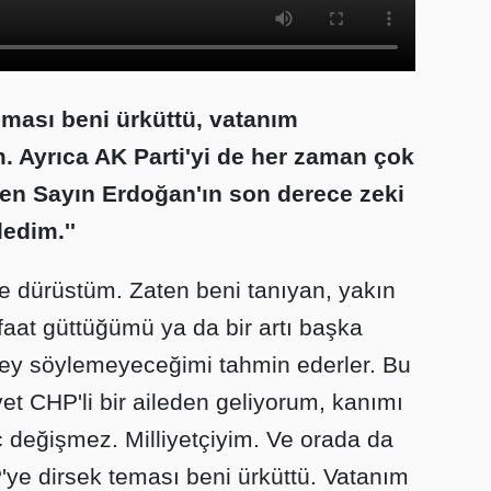
eması beni ürküttü, vatanım
 Ayrıca AK Parti'yi de her zaman çok
en Sayın Erdoğan'ın son derece zeki
edim.''
 dürüstüm. Zaten beni tanıyan, yakın
faat güttüğümü ya da bir artı başka
r şey söylemeyeceğimi tahmin ederler. Bu
vet CHP'li bir aileden geliyorum, kanımı
ç değişmez. Milliyetçiyim. Ve orada da
P'ye dirsek teması beni ürküttü. Vatanım