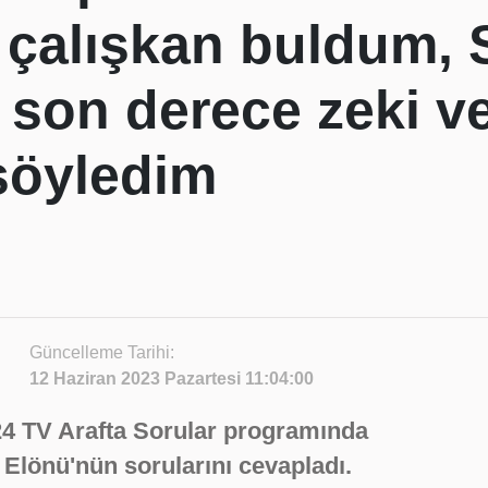
çalışkan buldum, 
 son derece zeki v
söyledim
Güncelleme Tarihi:
12 Haziran 2023 Pazartesi 11:04:00
4 TV Arafta Sorular programında
 Elönü'nün sorularını cevapladı.