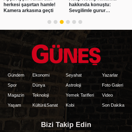
herkesi şaşırtan hamle!
hakkında konuştu:
Kamera arkasına geçti
Sevgilimle gurur
duyuyorum
Gündem
Ekonomi
Seyahat
Yazarlar
Spor
Dünya
Astroloji
Foto Galeri
Magazin
Teknoloji
Yemek Tarifleri
Video
Yaşam
Kültür&Sanat
Kobi
Son Dakika
Bizi Takip Edin