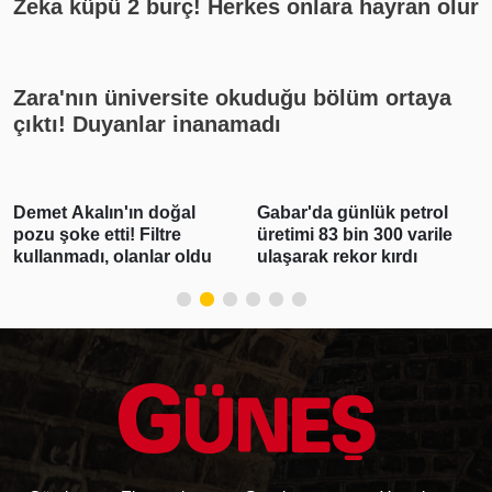
Zeka küpü 2 burç! Herkes onlara hayran olur
Zara'nın üniversite okuduğu bölüm ortaya
çıktı! Duyanlar inanamadı
Gabar'da günlük petrol
Polis Meslek
üretimi 83 bin 300 varile
Yüksekokullarına 3 bin
ulaşarak rekor kırdı
250 öğrenci alınacak