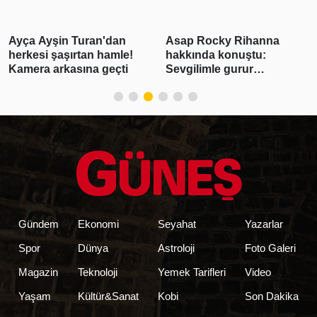
Ayça Ayşin Turan'dan
Asap Rocky Rihanna
herkesi şaşırtan hamle!
hakkında konuştu:
Kamera arkasına geçti
Sevgilimle gurur
duyuyorum
Gündem
Ekonomi
Seyahat
Yazarlar
Spor
Dünya
Astroloji
Foto Galeri
Magazin
Teknoloji
Yemek Tarifleri
Video
Yaşam
Kültür&Sanat
Kobi
Son Dakika